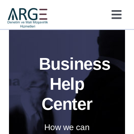
Skip
to
Tog
content
Navi
Ana Sayfa
Hakkımızda
Business
Hizmetlerimiz
Help
Haberler & Yazılar
Center
How we can