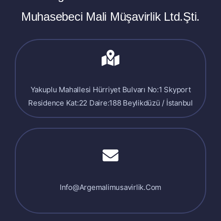
Muhasebeci Mali Müşavirlik Ltd.Şti.
Yakuplu Mahallesi Hürriyet Bulvarı No:1 Skyport
Residence Kat:22 Daire:188 Beylikdüzü / İstanbul
Info@argemalimusavirlik.com